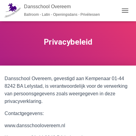
Dansschool Overeem
Ballroom - Latin - Openingsdans - Privélessen
T
O
G
G
L
Privacybeleid
E
N
A
V
I
G
Dansschool Overeem, gevestigd aan Kempenaar 01-44
A
T
8242 BA Lelystad, is verantwoordelijk voor de verwerking
I
van persoonsgegevens zoals weergegeven in deze
E
privacyverklaring.
Contactgegevens:
www.dansschoolovereem.nl